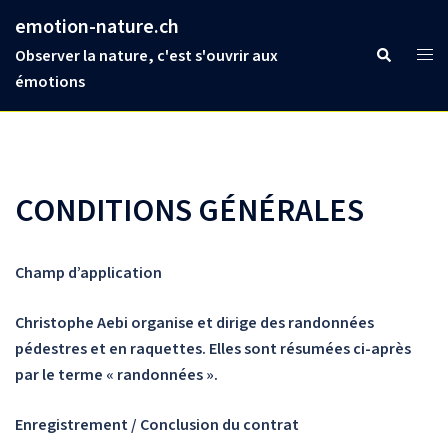
Aller
emotion-nature.ch
au
Ouvr
Rechercher
Observer la nature, c'est s'ouvrir aux
contenu
le
émotions
men
CONDITIONS GÉNÉRALES
Champ d’application
Christophe Aebi organise et dirige des randonnées
pédestres et en raquettes. Elles sont résumées ci-après
par le terme « randonnées ».
Enregistrement / Conclusion du contrat