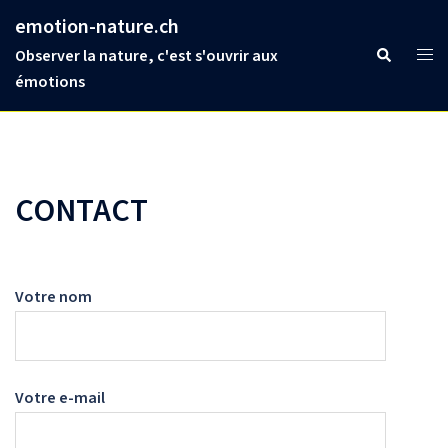
Aller
emotion-nature.ch
au
Ouvr
Rechercher
Observer la nature, c'est s'ouvrir aux
contenu
le
émotions
men
CONTACT
Votre nom
Votre e-mail