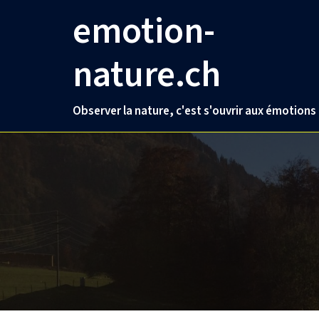
Aller
emotion-
au
contenu
nature.ch
Observer la nature, c'est s'ouvrir aux émotions