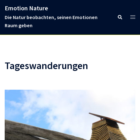
Skip
Emotion Nature
to
Tog
Search
Die Natur beobachten, seinen Emotionen
content
men
Raum geben
Tageswanderungen