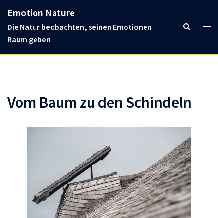
Skip
Emotion Nature
to
Tog
Search
Die Natur beobachten, seinen Emotionen
content
men
Raum geben
Vom Baum zu den Schindeln